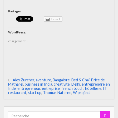
Partager :
E-mail
WordPress:
chargement…
Alex Zurcher
,
aventure
,
Bangalore
,
Bed & Chaï
,
Brice de
Matharel
,
business in India
,
créativité
,
Delhi
,
entreprendre en
Inde
,
entrepreneur
,
entreprise
,
french touch
,
hôtellerie
,
IT
,
restaurant
,
start up
,
Thomas Naterne
,
W project