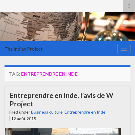
Tog
sea
for
The Indian Project
Togg
navig
TAG:
ENTREPRENDRE EN INDE
Entreprendre en Inde, l’avis de W
Project
Filed under
Business culture
,
Entreprendre en Inde
12 août 2015