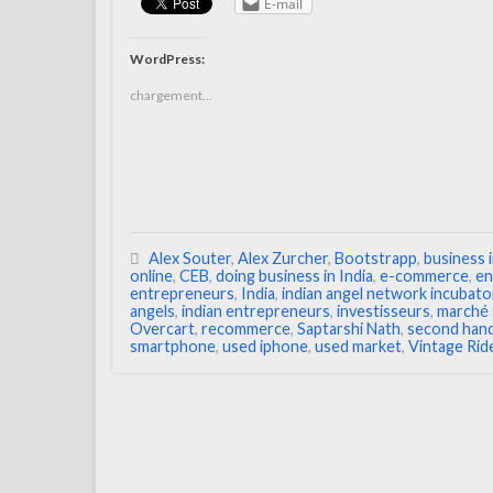
E-mail
WordPress:
chargement…
Alex Souter
,
Alex Zurcher
,
Bootstrapp
,
business 
online
,
CEB
,
doing business in India
,
e-commerce
,
en
entrepreneurs
,
India
,
indian angel network incubato
angels
,
indian entrepreneurs
,
investisseurs
,
marché 
Overcart
,
recommerce
,
Saptarshi Nath
,
second han
smartphone
,
used iphone
,
used market
,
Vintage Rid