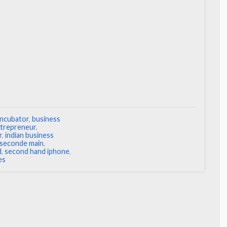
incubator
,
business
trepreneur
,
r
,
indian business
seconde main
,
d
,
second hand iphone
,
es