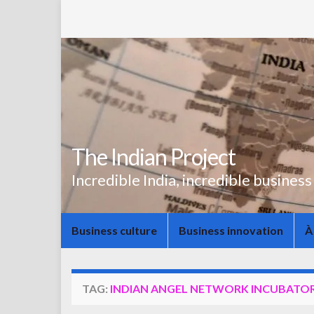
The Indian Project
Incredible India, incredible business
Business culture
Business innovation
À
TAG:
INDIAN ANGEL NETWORK INCUBATO