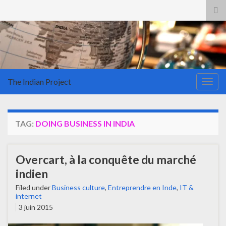
Tog
sea
for
The Indian Project
Togg
navig
TAG:
DOING BUSINESS IN INDIA
Overcart, à la conquête du marché
indien
Filed under
Business culture
,
Entreprendre en Inde
,
IT &
internet
3 juin 2015