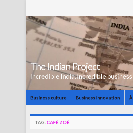
The Indian Project
Incredible India, incredible business
Business culture
Business innovation
À
TAG:
CAFÉ ZOÉ