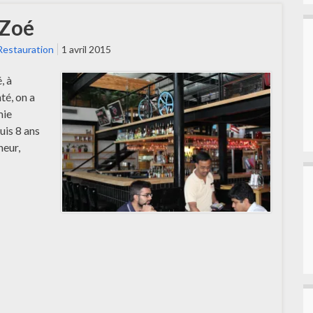
…Zoé
Restauration
1 avril 2015
, à
té, on a
mie
uis 8 ans
neur,