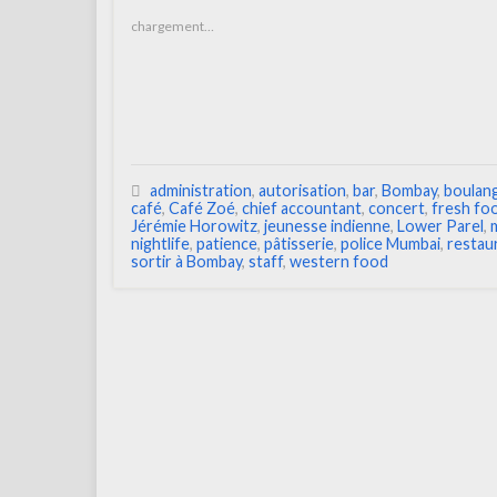
chargement…
administration
,
autorisation
,
bar
,
Bombay
,
boulan
café
,
Café Zoé
,
chief accountant
,
concert
,
fresh fo
Jérémie Horowitz
,
jeunesse indienne
,
Lower Parel
,
nightlife
,
patience
,
pâtisserie
,
police Mumbai
,
restau
sortir à Bombay
,
staff
,
western food