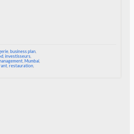
gerie
,
business plan
,
od
,
investisseurs
,
management
,
Mumbai
,
rant
,
restauration
,