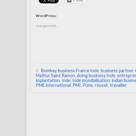
E-mail
WordPress:
chargement…
Bombay
,
business France Inde
,
business partner
,
Mathur Saint Ramon
,
doing business Inde
,
entrepre
implantation
,
Inde
,
Inde mondialisation
,
indian busin
PME international
,
PMI
,
Pune
,
réussir
,
travailler