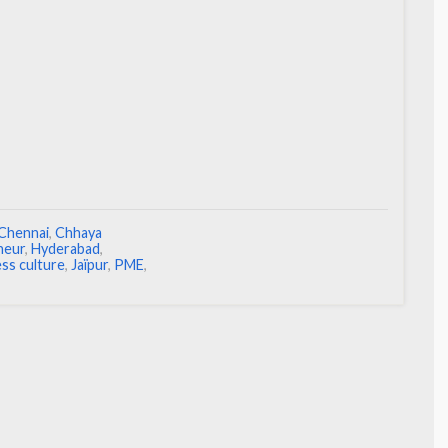
Chennai
,
Chhaya
neur
,
Hyderabad
,
ess culture
,
Jaïpur
,
PME
,