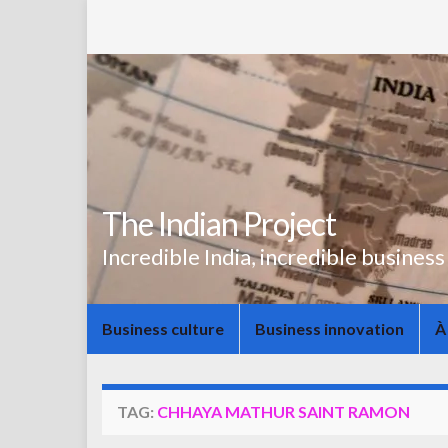
The Indian Project
Incredible India, incredible business
Business culture
Business innovation
À
TAG:
CHHAYA MATHUR SAINT RAMON