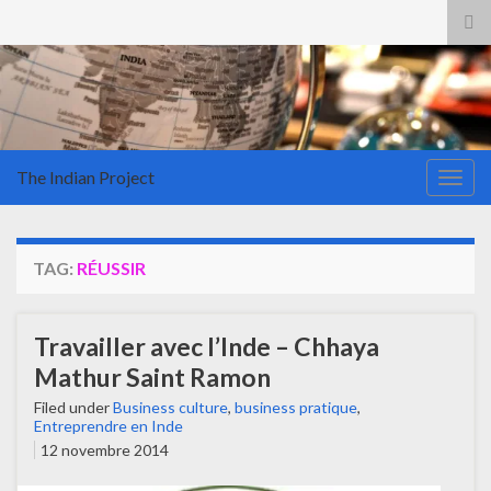
Tog
sea
for
The Indian Project
Togg
navig
TAG:
RÉUSSIR
Travailler avec l’Inde – Chhaya
Mathur Saint Ramon
Filed under
Business culture
,
business pratique
,
Entreprendre en Inde
12 novembre 2014