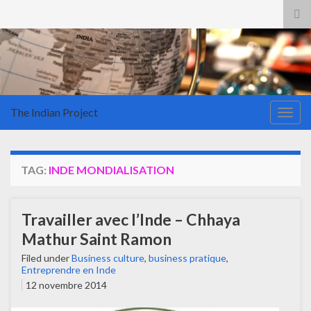
Tog
sea
for
The Indian Project
Togg
navig
TAG:
INDE MONDIALISATION
Travailler avec l’Inde – Chhaya
Mathur Saint Ramon
Filed under
Business culture
,
business pratique
,
Entreprendre en Inde
12 novembre 2014