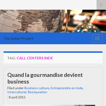
Tog
sea
for
The Indian Project
Togg
navig
TAG:
CALL CENTERS INDE
Quand la gourmandise devient
business
Filed under
Business culture
,
Entreprendre en Inde
,
Interculturel
,
Restauration
8 avril 2015