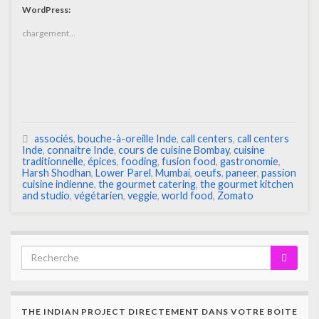
WordPress:
chargement…
associés
,
bouche-à-oreille Inde
,
call centers
,
call centers
Inde
,
connaitre Inde
,
cours de cuisine Bombay
,
cuisine
traditionnelle
,
épices
,
fooding
,
fusion food
,
gastronomie
,
Harsh Shodhan
,
Lower Parel
,
Mumbai
,
oeufs
,
paneer
,
passion
cuisine indienne
,
the gourmet catering
,
the gourmet kitchen
and studio
,
végétarien
,
veggie
,
world food
,
Zomato
THE INDIAN PROJECT DIRECTEMENT DANS VOTRE BOITE