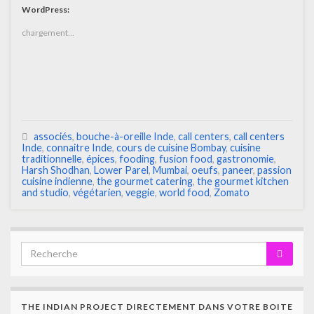
WordPress:
chargement…
associés
,
bouche-à-oreille Inde
,
call centers
,
call centers
Inde
,
connaitre Inde
,
cours de cuisine Bombay
,
cuisine
traditionnelle
,
épices
,
fooding
,
fusion food
,
gastronomie
,
Harsh Shodhan
,
Lower Parel
,
Mumbai
,
oeufs
,
paneer
,
passion
cuisine indienne
,
the gourmet catering
,
the gourmet kitchen
and studio
,
végétarien
,
veggie
,
world food
,
Zomato
THE INDIAN PROJECT DIRECTEMENT DANS VOTRE BOITE