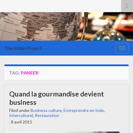
Tog
sea
for
The Indian Project
Togg
navig
TAG:
PANEER
Quand la gourmandise devient
business
Filed under
Business culture
,
Entreprendre en Inde
,
Interculturel
,
Restauration
8 avril 2015