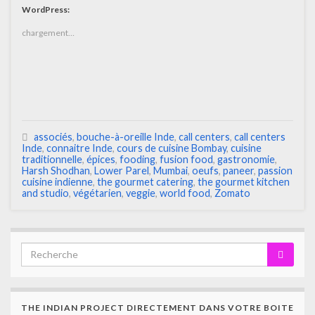
WordPress:
chargement…
associés
,
bouche-à-oreille Inde
,
call centers
,
call centers
Inde
,
connaitre Inde
,
cours de cuisine Bombay
,
cuisine
traditionnelle
,
épices
,
fooding
,
fusion food
,
gastronomie
,
Harsh Shodhan
,
Lower Parel
,
Mumbai
,
oeufs
,
paneer
,
passion
cuisine indienne
,
the gourmet catering
,
the gourmet kitchen
and studio
,
végétarien
,
veggie
,
world food
,
Zomato
THE INDIAN PROJECT DIRECTEMENT DANS VOTRE BOITE