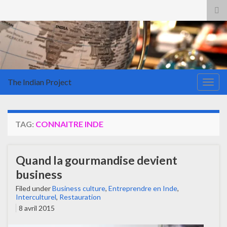
Tog
sea
for
The Indian Project
Togg
navig
TAG:
CONNAITRE INDE
Quand la gourmandise devient
business
Filed under
Business culture
,
Entreprendre en Inde
,
Interculturel
,
Restauration
8 avril 2015