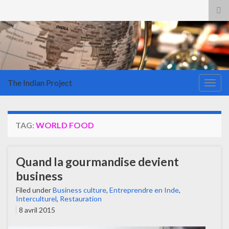
Tog
sea
for
The Indian Project
Togg
navig
TAG:
WORLD FOOD
Quand la gourmandise devient
business
Filed under
Business culture
,
Entreprendre en Inde
,
Interculturel
,
Restauration
8 avril 2015