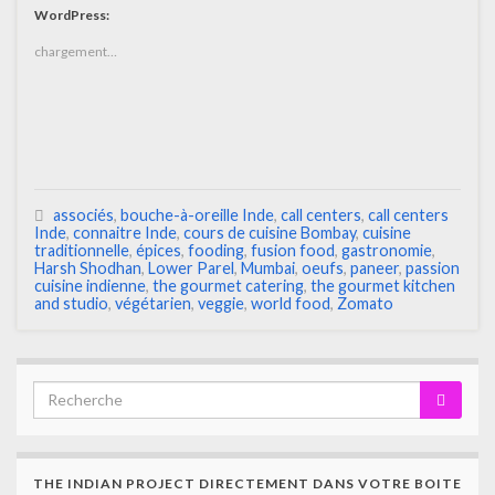
WordPress:
chargement…
associés
,
bouche-à-oreille Inde
,
call centers
,
call centers
Inde
,
connaitre Inde
,
cours de cuisine Bombay
,
cuisine
traditionnelle
,
épices
,
fooding
,
fusion food
,
gastronomie
,
Harsh Shodhan
,
Lower Parel
,
Mumbai
,
oeufs
,
paneer
,
passion
cuisine indienne
,
the gourmet catering
,
the gourmet kitchen
and studio
,
végétarien
,
veggie
,
world food
,
Zomato
THE INDIAN PROJECT DIRECTEMENT DANS VOTRE BOITE