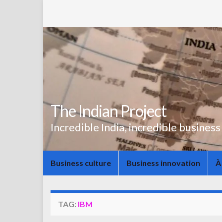
The Indian Project
Incredible India, incredible business
Business culture
Business innovation
À
TAG:
IBM