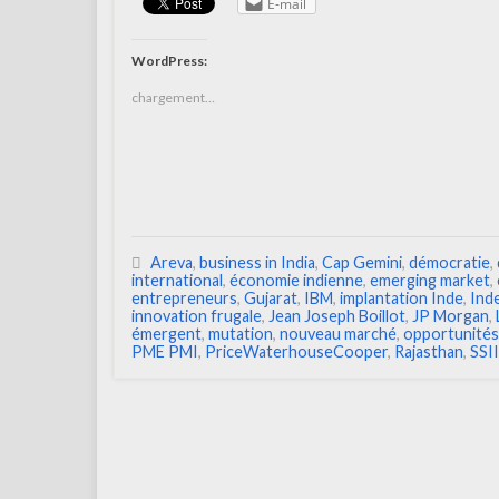
E-mail
WordPress:
chargement…
Areva
,
business in India
,
Cap Gemini
,
démocratie
,
international
,
économie indienne
,
emerging market
,
entrepreneurs
,
Gujarat
,
IBM
,
implantation Inde
,
Ind
innovation frugale
,
Jean Joseph Boillot
,
JP Morgan
,
émergent
,
mutation
,
nouveau marché
,
opportunités
PME PMI
,
PriceWaterhouseCooper
,
Rajasthan
,
SSII