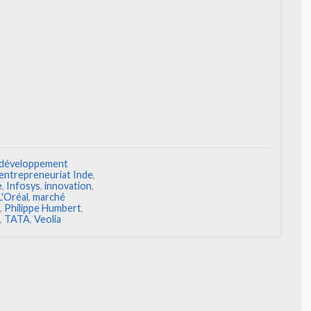
développement
entrepreneuriat Inde
,
e
,
Infosys
,
innovation
,
L'Oréal
,
marché
,
Philippe Humbert
,
,
TATA
,
Veolia