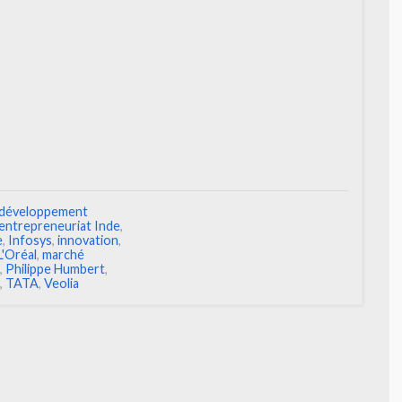
développement
entrepreneuriat Inde
,
e
,
Infosys
,
innovation
,
L'Oréal
,
marché
,
Philippe Humbert
,
,
TATA
,
Veolia