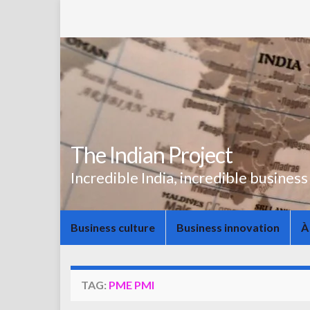
The Indian Project
Incredible India, incredible business
Business culture
Business innovation
À
TAG:
PME PMI