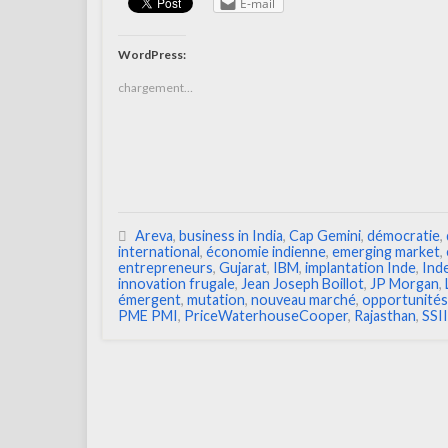
E-mail
WordPress:
chargement…
Areva
,
business in India
,
Cap Gemini
,
démocratie
,
international
,
économie indienne
,
emerging market
,
entrepreneurs
,
Gujarat
,
IBM
,
implantation Inde
,
Ind
innovation frugale
,
Jean Joseph Boillot
,
JP Morgan
,
émergent
,
mutation
,
nouveau marché
,
opportunités
PME PMI
,
PriceWaterhouseCooper
,
Rajasthan
,
SSII