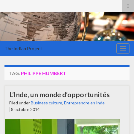
Tog
sea
for
The Indian Project
Togg
navig
TAG:
PHILIPPE HUMBERT
L’Inde, un monde d’opportunités
Filed under
Business culture
,
Entreprendre en Inde
8 octobre 2014