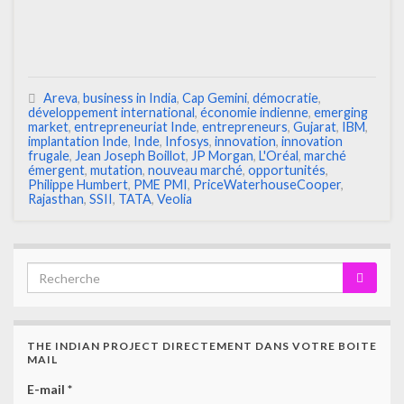
Areva
,
business in India
,
Cap Gemini
,
démocratie
,
développement international
,
économie indienne
,
emerging
market
,
entrepreneuriat Inde
,
entrepreneurs
,
Gujarat
,
IBM
,
implantation Inde
,
Inde
,
Infosys
,
innovation
,
innovation
frugale
,
Jean Joseph Boillot
,
JP Morgan
,
L'Oréal
,
marché
émergent
,
mutation
,
nouveau marché
,
opportunités
,
Philippe Humbert
,
PME PMI
,
PriceWaterhouseCooper
,
Rajasthan
,
SSII
,
TATA
,
Veolia
THE INDIAN PROJECT DIRECTEMENT DANS VOTRE BOITE
MAIL
E-mail
*