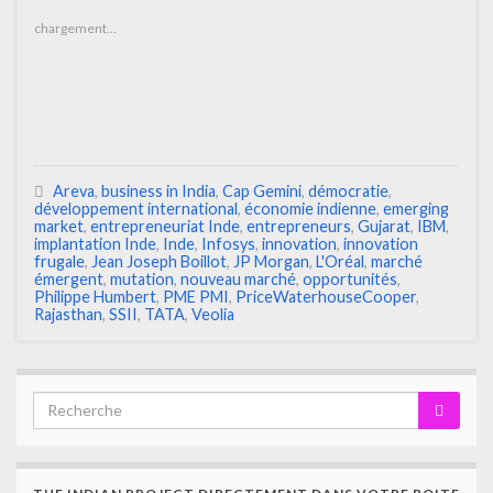
chargement…
Areva
,
business in India
,
Cap Gemini
,
démocratie
,
développement international
,
économie indienne
,
emerging
market
,
entrepreneuriat Inde
,
entrepreneurs
,
Gujarat
,
IBM
,
implantation Inde
,
Inde
,
Infosys
,
innovation
,
innovation
frugale
,
Jean Joseph Boillot
,
JP Morgan
,
L'Oréal
,
marché
émergent
,
mutation
,
nouveau marché
,
opportunités
,
Philippe Humbert
,
PME PMI
,
PriceWaterhouseCooper
,
Rajasthan
,
SSII
,
TATA
,
Veolia