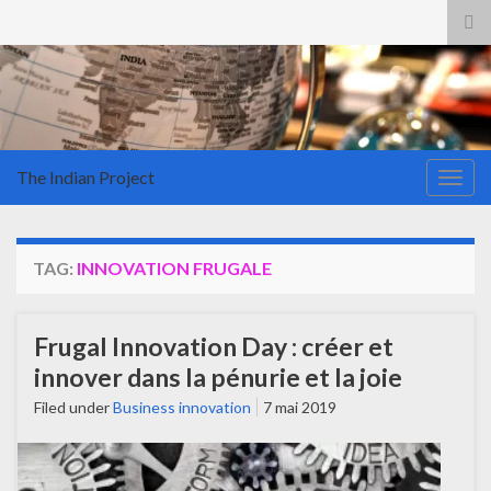
Tog
sea
for
The Indian Project
Togg
navig
TAG:
INNOVATION FRUGALE
Frugal Innovation Day : créer et
innover dans la pénurie et la joie
Filed under
Business innovation
7 mai 2019