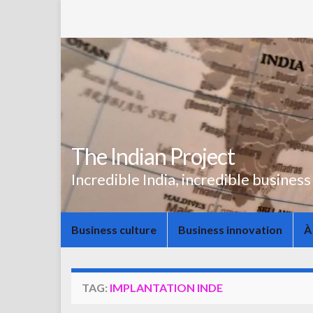
The Indian Project
Incredible India, incredible business
Business culture
Business innovation
À
TAG:
IMPLANTATION INDE