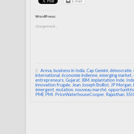
E-mail
WordPress:
chargement…
Areva
,
business in India
,
Cap Gemini
,
démocratie
,
international
,
économie indienne
,
emerging market
,
entrepreneurs
,
Gujarat
,
IBM
,
implantation Inde
,
Ind
innovation frugale
,
Jean Joseph Boillot
,
JP Morgan
,
émergent
,
mutation
,
nouveau marché
,
opportunités
PME PMI
,
PriceWaterhouseCooper
,
Rajasthan
,
SSII