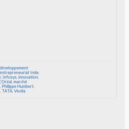
développement
entrepreneuriat Inde
,
e
,
Infosys
,
innovation
,
L'Oréal
,
marché
,
Philippe Humbert
,
,
TATA
,
Veolia