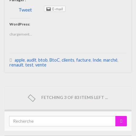
E-mail
Tweet
WordPress:
chargement…
apple
,
audit
,
btob
,
BtoC
,
clients
,
facture
,
Inde
,
marché
,
renault
,
test
,
vente
FETCHING 3 OF 83 ITEMS LEFT ...