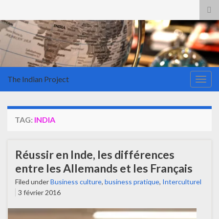
Tog
sea
for
The Indian Project
Togg
navig
TAG:
INDIA
Réussir en Inde, les différences
entre les Allemands et les Français
Filed under
Business culture
,
business pratique
,
Interculturel
3 février 2016