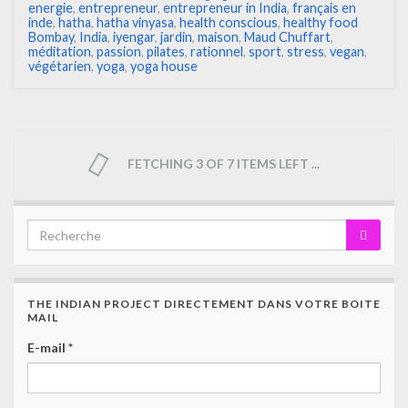
energie
,
entrepreneur
,
entrepreneur in India
,
français en
inde
,
hatha
,
hatha vinyasa
,
health conscious
,
healthy food
Bombay
,
India
,
iyengar
,
jardin
,
maison
,
Maud Chuffart
,
méditation
,
passion
,
pilates
,
rationnel
,
sport
,
stress
,
vegan
,
végétarien
,
yoga
,
yoga house
FETCHING 3 OF 7 ITEMS LEFT ...
THE INDIAN PROJECT DIRECTEMENT DANS VOTRE BOITE
MAIL
E-mail
*