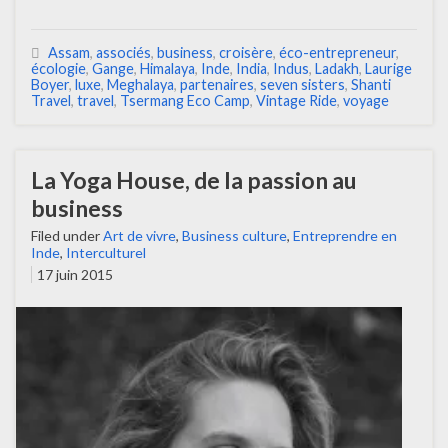
Assam
,
associés
,
business
,
croisère
,
éco-entrepreneur
,
écologie
,
Gange
,
Himalaya
,
Inde
,
India
,
Indus
,
Ladakh
,
Laurige
Boyer
,
luxe
,
Meghalaya
,
partenaires
,
seven sisters
,
Shanti
Travel
,
travel
,
Tsermang Eco Camp
,
Vintage Ride
,
voyage
La Yoga House, de la passion au
business
Filed under
Art de vivre
,
Business culture
,
Entreprendre en
Inde
,
Interculturel
17 juin 2015