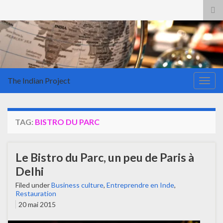
Tog
sea
for
The Indian Project
Togg
navig
TAG:
BISTRO DU PARC
Le Bistro du Parc, un peu de Paris à
Delhi
Filed under
Business culture
,
Entreprendre en Inde
,
Restauration
20 mai 2015