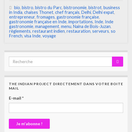
bio
,
bistro
,
bistro du Parc
,
bistronomie
,
bistrot
,
business
in India
,
chaises Thonet
,
chef français
,
Delhi
,
Delhi expat
,
entrepreneur
,
fromages
,
gastronomie française
,
gastronomie française en Inde
,
importations
,
Inde
,
Inde
gastronomie
,
management
,
menu
,
Naina de Bois-Juzan
,
règlements
,
restaurant indien
,
restauration
,
serveurs
,
so
French
,
visa Inde
,
voyage
THE INDIAN PROJECT DIRECTEMENT DANS VOTRE BOITE
MAIL
E-mail
*