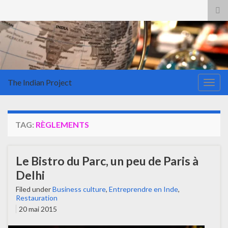
Tog
sea
for
The Indian Project
Togg
navig
TAG:
RÈGLEMENTS
Le Bistro du Parc, un peu de Paris à
Delhi
Filed under
Business culture
,
Entreprendre en Inde
,
Restauration
20 mai 2015