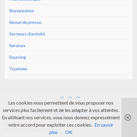
Restauration
Revue de presse
Secteurs d'activité
Services
Sourcing
Tourisme
Les cookies nous permettent de vous proposer nos
services plus facilement et de les adapter à vos attentes.
Home
Contact
Mentions légales
En utilisant nos services, vous nous donnez expressément
© 2026 The Indian Project.
votre accord pour exploiter ces cookies.
En savoir
Made with
by
Graphene Themes
.
plus
OK