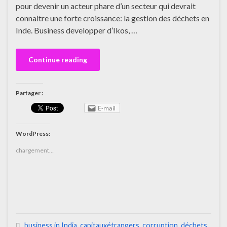
pour devenir un acteur phare d’un secteur qui devrait
connaitre une forte croissance: la gestion des déchets en
Inde. Business developper d’Ikos, …
Continue reading
Partager :
E-mail
WordPress:
chargement…
business in India
,
capitauxétrangers
,
corruption
,
déchets
,