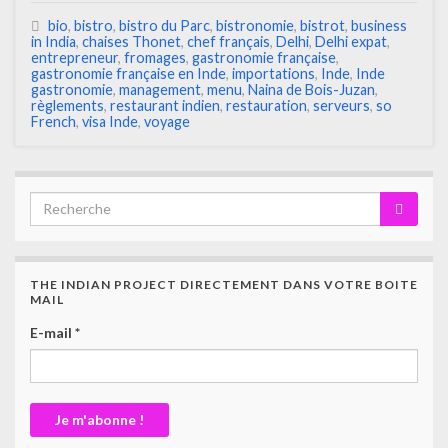
bio
,
bistro
,
bistro du Parc
,
bistronomie
,
bistrot
,
business
in India
,
chaises Thonet
,
chef français
,
Delhi
,
Delhi expat
,
entrepreneur
,
fromages
,
gastronomie française
,
gastronomie française en Inde
,
importations
,
Inde
,
Inde
gastronomie
,
management
,
menu
,
Naina de Bois-Juzan
,
règlements
,
restaurant indien
,
restauration
,
serveurs
,
so
French
,
visa Inde
,
voyage
THE INDIAN PROJECT DIRECTEMENT DANS VOTRE BOITE
MAIL
E-mail
*