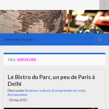
Tog
sea
for
The Indian Project
Togg
navig
TAG:
SERVEURS
Le Bistro du Parc, un peu de Paris à
Delhi
Filed under
Business culture
,
Entreprendre en Inde
,
Restauration
20 mai 2015