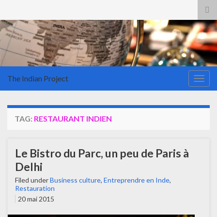
Tog
sea
for
The Indian Project
Togg
navig
TAG:
RESTAURANT INDIEN
Le Bistro du Parc, un peu de Paris à
Delhi
Filed under
Business culture
,
Entreprendre en Inde
,
Restauration
20 mai 2015