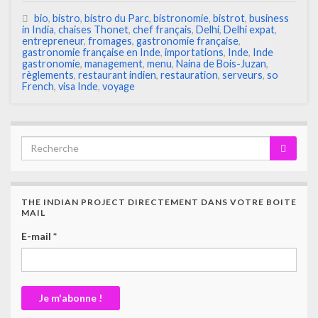
bio
,
bistro
,
bistro du Parc
,
bistronomie
,
bistrot
,
business
in India
,
chaises Thonet
,
chef français
,
Delhi
,
Delhi expat
,
entrepreneur
,
fromages
,
gastronomie française
,
gastronomie française en Inde
,
importations
,
Inde
,
Inde
gastronomie
,
management
,
menu
,
Naina de Bois-Juzan
,
règlements
,
restaurant indien
,
restauration
,
serveurs
,
so
French
,
visa Inde
,
voyage
THE INDIAN PROJECT DIRECTEMENT DANS VOTRE BOITE
MAIL
E-mail
*