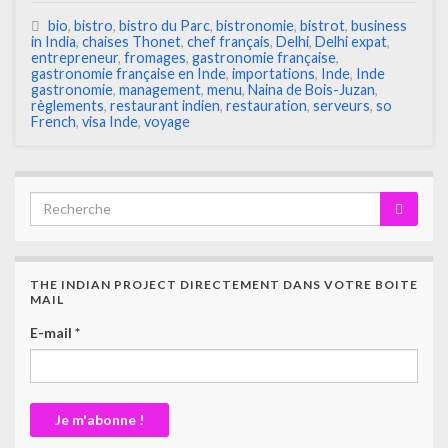
bio
,
bistro
,
bistro du Parc
,
bistronomie
,
bistrot
,
business
in India
,
chaises Thonet
,
chef français
,
Delhi
,
Delhi expat
,
entrepreneur
,
fromages
,
gastronomie française
,
gastronomie française en Inde
,
importations
,
Inde
,
Inde
gastronomie
,
management
,
menu
,
Naina de Bois-Juzan
,
règlements
,
restaurant indien
,
restauration
,
serveurs
,
so
French
,
visa Inde
,
voyage
THE INDIAN PROJECT DIRECTEMENT DANS VOTRE BOITE
MAIL
E-mail
*