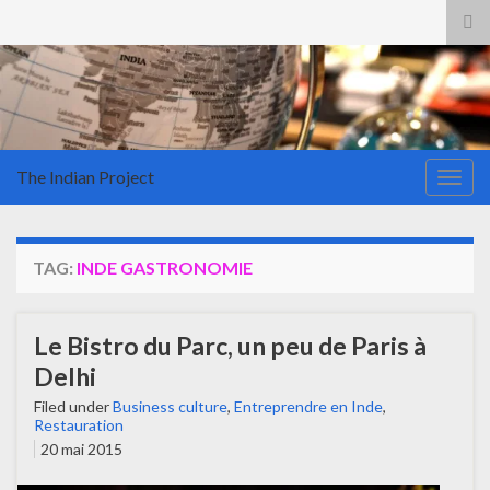
Tog
sea
for
The Indian Project
Togg
navig
TAG:
INDE GASTRONOMIE
Le Bistro du Parc, un peu de Paris à
Delhi
Filed under
Business culture
,
Entreprendre en Inde
,
Restauration
20 mai 2015