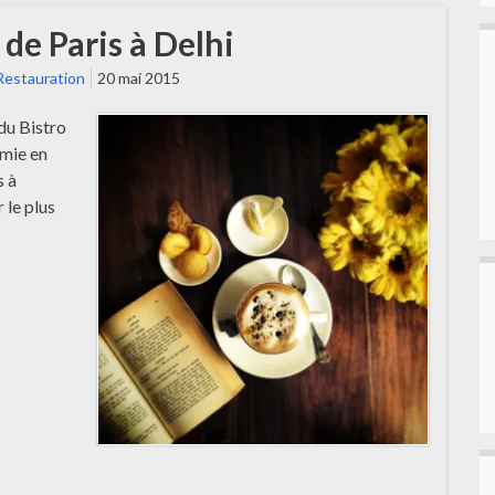
 de Paris à Delhi
Restauration
20 mai 2015
 du Bistro
omie en
s à
 le plus