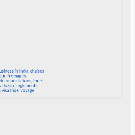
usiness in India
,
chaises
eur
,
fromages
,
nde
,
importations
,
Inde
,
s-Juzan
,
règlements
,
,
visa Inde
,
voyage