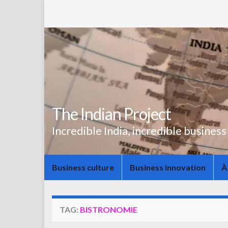
The Indian Project
Incredible India, incredible business
Business culture
Business innovation
À
TAG:
BISTRONOMIE