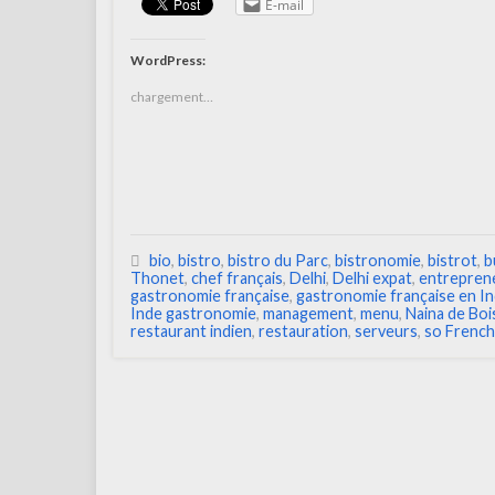
E-mail
WordPress:
chargement…
bio
,
bistro
,
bistro du Parc
,
bistronomie
,
bistrot
,
b
Thonet
,
chef français
,
Delhi
,
Delhi expat
,
entrepren
gastronomie française
,
gastronomie française en I
Inde gastronomie
,
management
,
menu
,
Naina de Boi
restaurant indien
,
restauration
,
serveurs
,
so French