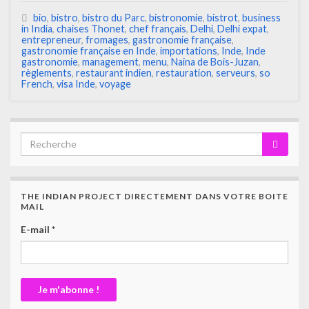
bio
,
bistro
,
bistro du Parc
,
bistronomie
,
bistrot
,
business
in India
,
chaises Thonet
,
chef français
,
Delhi
,
Delhi expat
,
entrepreneur
,
fromages
,
gastronomie française
,
gastronomie française en Inde
,
importations
,
Inde
,
Inde
gastronomie
,
management
,
menu
,
Naina de Bois-Juzan
,
règlements
,
restaurant indien
,
restauration
,
serveurs
,
so
French
,
visa Inde
,
voyage
THE INDIAN PROJECT DIRECTEMENT DANS VOTRE BOITE
MAIL
E-mail
*