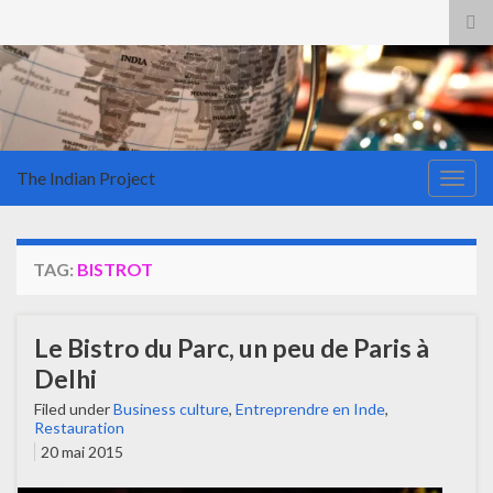
Tog
sea
for
The Indian Project
Togg
navig
TAG:
BISTROT
Le Bistro du Parc, un peu de Paris à
Delhi
Filed under
Business culture
,
Entreprendre en Inde
,
Restauration
20 mai 2015